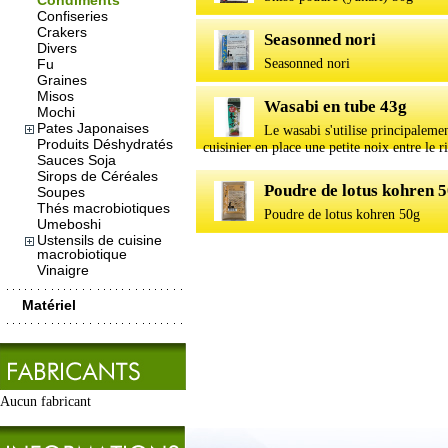
Condiments
Confiseries
Crakers
Seasonned nori
Divers
Seasonned nori
Fu
Graines
Misos
Wasabi en tube 43g
Mochi
Pates Japonaises
Le wasabi s'utilise principalemen
Produits Déshydratés
cuisinier en place une petite noix entre le riz
Sauces Soja
Sirops de Céréales
Poudre de lotus kohren 
Soupes
Thés macrobiotiques
Poudre de lotus kohren 50g
Umeboshi
Ustensils de cuisine
macrobiotique
Vinaigre
Matériel
Aucun fabricant