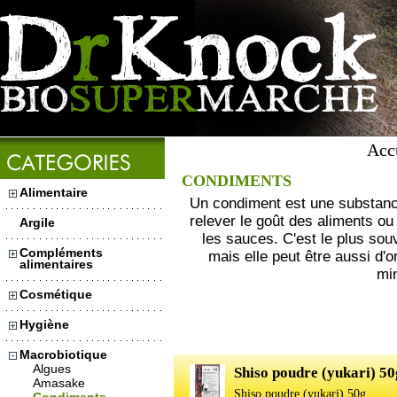
Acc
CONDIMENTS
Alimentaire
Un condiment est une substance
relever le goût des aliments o
Argile
les sauces. C'est le plus sou
Compléments
mais elle peut être aussi d'o
alimentaires
min
Cosmétique
Hygiène
Macrobiotique
Algues
Shiso poudre (yukari) 50
Amasake
Shiso poudre (yukari) 50g