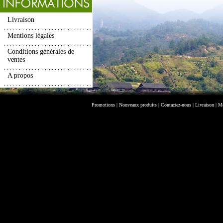
Livraison
Mentions légales
Conditions générales de
ventes
A propos
Promotions
|
Nouveaux produits
|
Contactez-nous
|
Livraison
|
Me