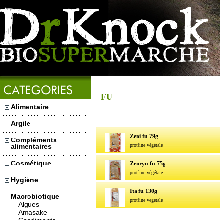
FU
Alimentaire
Argile
Zeni fu 79g
Compléments
alimentaires
protéine végétale
Cosmétique
Zenryu fu 75g
protéine végétale
Hygiène
Ita fu 130g
Macrobiotique
protéine vegetale
Algues
Amasake