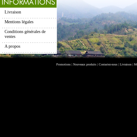
Livraison
Mentions légales
Conditions générales de
ventes
A propos
Promotions
|
Nouveaux produits
|
Contactez-nous
|
Livraison
|
Me