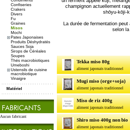
Condiments
un ferment appelé kōji, mélange 
Confiseries
champignon actuellement rappo
Crakers
shōyu-kōji-k
Divers
Fu
Graines
La durée de fermentation peut 
Misos
selon la
Mochi
Pates Japonaises
Produits Déshydratés
Sauces Soja
Sirops de Céréales
Soupes
Thés macrobiotiques
Tekka miso 80g
Umeboshi
aliment japonais traditionnel
Ustensils de cuisine
macrobiotique
Vinaigre
Mugi miso (orge+soja)
aliment japonais traditionnel
Matériel
Miso de riz 400g
aliment japonais traditionnel
Aucun fabricant
Shiro miso 400g non bio
aliment japonais traditionnel