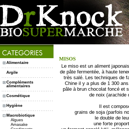
MISOS
Alimentaire
Le miso est un aliment japonais
de pâte fermentée, à haute tene
Argile
très salé. Les techniques de f
Compléments
Chine il y a plus de 1 300 ans
alimentaires
pâle à brun chocolat foncé et 
de noix (arachide
Cosmétique
Hygiène
Il est compos
grains de soja (parfois 
Macrobiotique
le double de leu
Algues
une forte propor
Amasake